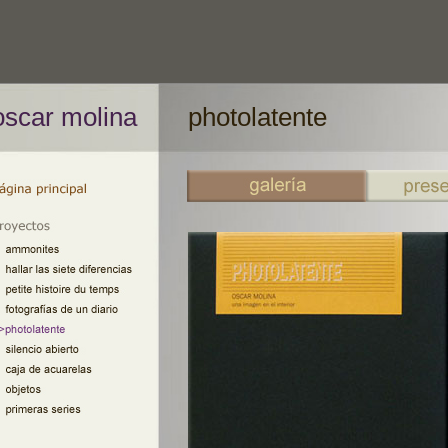
oscar molina
photolatente