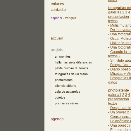
datos
fotografías de
galería1
2
3
4
presentación
textos
-
Mutis mutand
-
De la leveda
-
Una fotograf
-
Oscar Molina
-
Hallar (y ser
-
Una fotograf
-
Cuando la im
textos 2
-
Sin título ap
-
Fotografías -
-
Diario poétic
-
Miradas y Vi
-
Fotografías 
datos
photolatente
galería1
2
3
4
presentación
textos
-
Desplazamie
-
Un proyecto 
-
Consonancia
-
Lo anónimo 
-
Una poiética
-
Entramado so