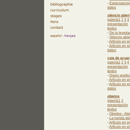
-
Especulacion
datos
silencio abier
galería1
2
3
4
presentación
textos
-
De la leveda
-
Silencio abier
-
Artículo en p
-
Artículo en p
datos
caja de acuar
galería1
2
3
4
presentación
textos
-
Diario poétic
-
Artículo en p
-
Artículo en 
datos
objetos
galería1
2
presentación
textos
-
Objetos - Ale
-
La herida de
-
Artículo en p
-
Artículo en p