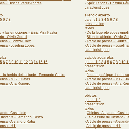
es - Cristina Pérez Andrés
-
Spéculations - Cristina Pé
caractéristiques
to
silencio abierto
5
6
7
8
galerie1
2
3
4
5
6
7
8
présentation
textes
d y las emociones - Enric Mira Pastor
-
De la légèreté et des émoti
to - Olivié Goretti
-
Silencio abierto - Olivié Gor
rensa - Gontzal Diez
-
Article de presse - Gontzal
rensa - Josefina López
-
Article de presse - Josefin
caractéristiques
elas
caja de acuarelas
5
6
7
8
9
10
11
12
13
14
15
16
galerie1
2
3
4
5
6
7
8
9
10
1
présentation
textes
o: la herida del instante - Fernando Castro
-
Journal poétique: la blessu
rensa - M.G. Guatas
-
Article de presse - M.G. Gu
prensa - Ana Romero
-
Article de presse - Ana Ro
caractéristiques
objetos
galerie1
2
présentation
textes
jandro Castellote
-
Objetos - Alejandro Castell
l instante - Fernando Castro
-
La blessure de l'instant - 
rensa - Alejandro Ratia
-
Article de presse - Alejandr
rensa - H.L
-
Article de presse - H.L