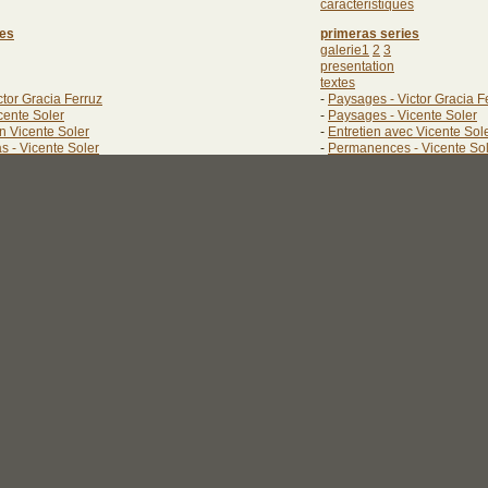
caractéristiques
ies
primeras series
galerie1
2
3
presentation
textes
ctor Gracia Ferruz
-
Paysages - Victor Gracia F
cente Soler
-
Paysages - Vicente Soler
on Vicente Soler
-
Entretien avec Vicente Sol
 - Vicente Soler
-
Permanences - Vicente So
caratéristiques
bibliographie
livres 1
2
oriales
projets éditoriaux
3
4
5
catalogues 1
2
3
4
5
curriculum
biographie
1
2
3
4
5
expositions 1
2
3
4
5
 1
2
3
4
5
6
7
publications 1
2
3
4
5
6
7
stages
cámara
derrière l'appareil photo
bo de gata
stages à cabo de gata
liens
en ligne
ía
sites photo
divers