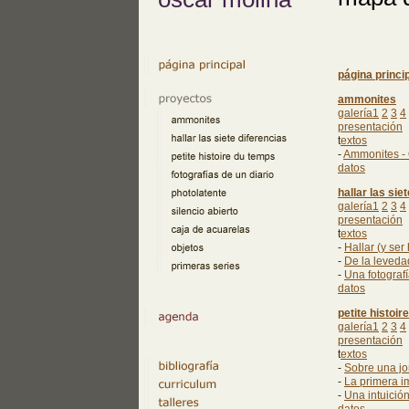
página princi
ammonites
galería1
2
3
4
presentación
t
extos
-
Ammonites - 
datos
hallar las sie
galería1
2
3
4
presentación
t
extos
-
Hallar (y ser
-
De la leveda
-
Una fotograf
datos
petite histoi
galería1
2
3
4
presentación
t
extos
-
Sobre una jo
-
La primera i
-
Una intuición