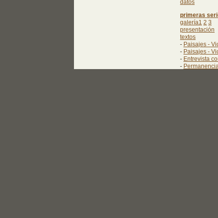
datos
primeras ser
galería1
2
3
presentación
textos
-
Paisajes - Vi
-
Paisajes - Vi
-
Entrevista c
-
Permanencias
datos
bibliografía
libros 1
2
proyectos edit
catálogos 1
2
curriculum
biografía
exposiciones 
publicaciones
talleres
detrás de la 
talleres en ca
enlaces
en la web
sobre fotograf
varios