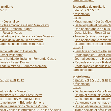
caractéristiques
 un diario
fotografías de un diario
5
6
7
galerie1
2
3
4
5
6
7
présentation
textes
i - Jesús Mico
-
Mutis mutandi - Jesús Mico
d y las emociones - Enric Mira Pastor
-
De la légèreté et des émoti
ía más - Natacha Pugnet
-
Une photographie de plus 
 - Rosa Olivares
-
Oscar Molina - Rosa Oliva
 hallado por) la diferencia - José Morales
-
Trouver (et être trouvé par)
ía que da la vuelta- Jean Arrouye
-
Une photographie renversa
agen se hace - Enric Mira Pastor
-
Quand l'image se fait - Enr
textes 2
arente - Alejandro Castellote
-
Sans titre apparent - Aleja
 Javier Vallhonrat
-
Photographies - Javier Val
o: la herida del instante - Fernando Castro
-
Journal poétique: la blessu
siones - Rafael Doctor
-
Regards et visions - Rafae
desde la mirada - Eduardo Momeñe
-
Photographies depuis le 
caractéristiques
photolatente
5
6
7
8
9
10
11
12
galerie1
2
3
4
5
6
7
8
9
10
1
présentation
textes
ntos - Marta Mantecón
-
Déplacements - Marta Man
multifacético - Joan Fontcuberta
-
Un projet aux multiples fac
s - Rosemary Vargas Martinto
-
Consonances - Rosemary V
como imagen - Eduardo Momeñe
-
L'anonyme comme image 
 de la transacción - Natacha Pugnet
-
Une poïétique de la transa
cial y deseo interrumpido - A. de los Ángeles
-
Trame sociale et désir inte