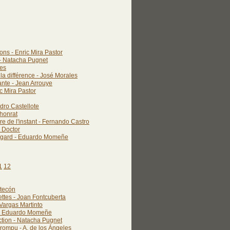
ons - Enric Mira Pastor
- Natacha Pugnet
res
 la différence - José Morales
nte - Jean Arrouye
ic Mira Pastor
ndro Castellote
lhonrat
re de l'instant - Fernando Castro
l Doctor
regard - Eduardo Momeñe
1
12
tecón
ettes - Joan Fontcuberta
argas Martinto
- Eduardo Momeñe
ction - Natacha Pugnet
rrompu - A. de los Ángeles