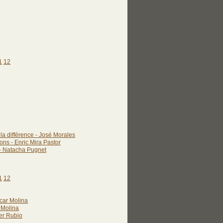
1
12
 la différence - José Morales
ions
- Enric Mira Pastor
- Natacha Pugnet
1
12
scar Molina
 Molina
ier Rubio