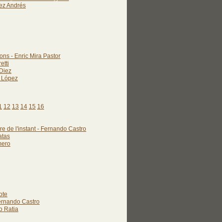
rez Andrés
ons - Enric Mira Pastor
etti
 Diez
a López
1
12
13
14
15
16
re de l'instant - Fernando Castro
atas
mero
ote
Fernando Castro
o Ratia