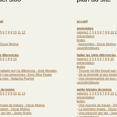
pal
accueil
ammonites
5
6
7
8
9
10
11
12
galerie1
2
3
4
5
6
7
8
9
10
1
présentation
textes
Oscar Molina
-
Ammonites - Oscar Molina
caractéristiques
te diferencias
hallar las siete diferencias
5
6
7
8
9
10
galerie1
2
3
4
5
6
7
8
9
10
présentation
textes
 hallado por) la diferencia - José Morales
-
Trouver (et être trouvé par)
d y las emociones - Enric Mira Pastor
-
De la légèreté et des émot
ía más - Natacha Pugnet
-
Une photographie de plus 
caractéristiques
re du temps
petite histoire du temps
5
6
7
8
9
10
11
12
galerie1
2
3
4
5
6
7
8
9
10
1
presentation
textes
rnada de trabajo - Oscar Molina
-
Une journée de travail - O
magen - Oscar Molina
-
La première image
- Oscar
 del Ver - Javier Rubio
-
Una intuición del Ver - Jav