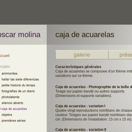
oscar molina
caja de acuarelas
Característiques générales
Caja de acuarelas se composee d'un thème initia
variations sur ce thème.
Caja de acuarelas
-
Photographie de la
boîte 
Tirage sur papier baryté ou autres supports.
(Dimensions et supports variables).
Caja de acuarelas - variation I
Quatre-vingt reproductions noir/blanc de chaque
couleur.
Tirages sur papier baryté noir/blanc
dan
cm. (Dimensions de l'installation: 15 cm x 15 m).
Caja de acuarelas - variation II