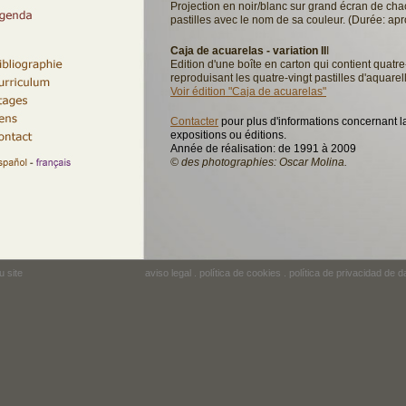
Projection en noir/blanc sur grand écran de
cha
pastilles
avec le nom de sa couleur.
(Durée: apr
Caja de acuarelas -
variation II
I
Edition d'une boîte en carton qui contient
quatre
reproduisant les
quatre-vingt
pastilles d'aquarel
Voir édition "Caja de acuarelas"
Contacter
pour plus d'informations concernant la
expositions ou éditions.
Année de réalisation: de 1991 à 2009
© des photographies: Oscar Molina.
u site
aviso legal
.
política de cookies
.
política de privacidad de d